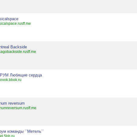
sicalspace
icalspace.rusff.me
treal Backside
cagobackside.rusff.me
РУМ Любящие сердца
rovok.bbok.ru
gnum reversum
numreversum.rusff.me
рум команды ``Метель´´
el.5bb.ru