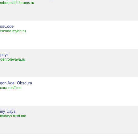
eoboom.lifeforums.ru
essCode
sscode.mybb.ru
арсук
ger.rolevaya.ru
gon Age: Obscura
cura.rusff.me
nny Days
nydays.rusff.me