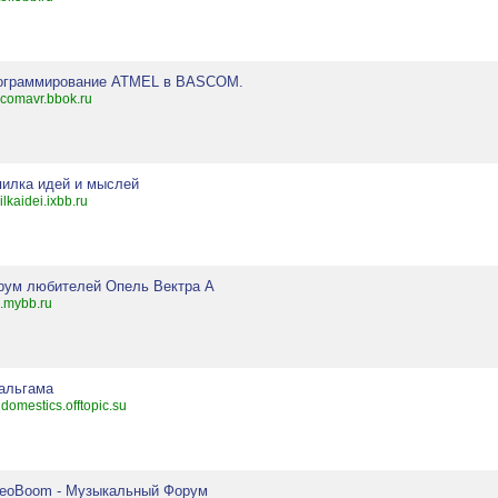
ограммирование ATMEL в BASCOM.
comavr.bbok.ru
пилка идей и мыслей
ilkaidei.ixbb.ru
рум любителей Опель Вектра А
.mybb.ru
альгама
domestics.offtopic.su
deoBoom - Музыкальный Форум