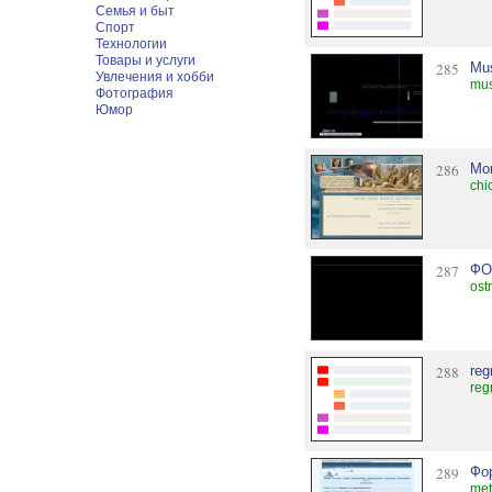
Семья и быт
Спорт
Технологии
Товары и услуги
285
Mu
Увлечения и хобби
mus
Фотография
Юмор
286
Mon
chi
287
ФО
ost
288
re
reg
289
Фо
met