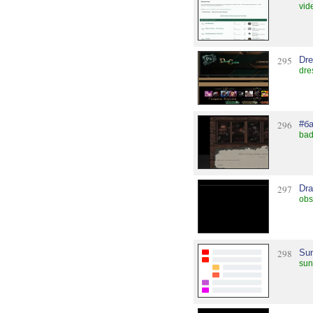
vid
295
Dr
dre
296
#б
bad
297
Dra
obs
298
Su
sun