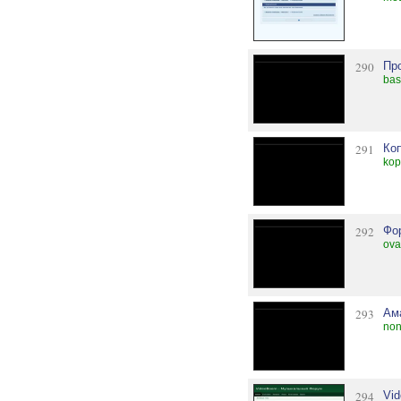
290
Пр
bas
291
Ко
kop
292
Фо
ova
293
Ам
non
294
Vi