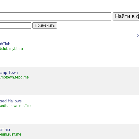
У
adClub
dclub.mybb.ru
amp Town
mptown.f-rpg.me
sed Hallows
sedhallows.rusff.me
omnia
omni.rusff.me