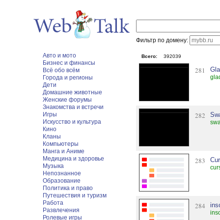
Фильтр по домену:
Авто и мото
Всего:
392039
Бизнес и финансы
281
Gl
Всё обо всём
gla
Города и регионы
Дети
Домашние животные
Женские форумы
Знакомства и встречи
Игры
282
Sw
Искусство и культура
swa
Кино
Кланы
Компьютеры
Манга и Аниме
Медицина и здоровье
283
Cur
Музыка
cur
Непознанное
Образование
Политика и право
Путешествия и туризм
Работа
284
ins
Развлечения
ins
Ролевые игры