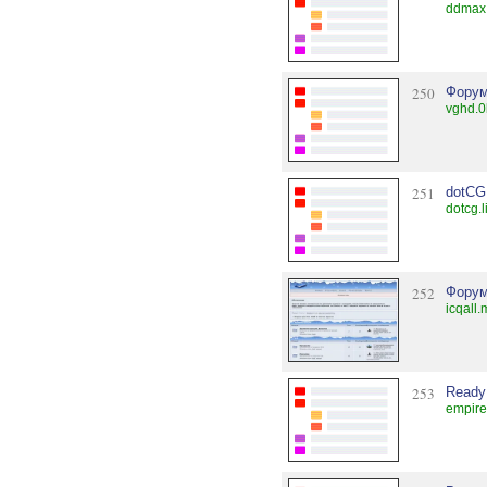
ddmax
250
Форум 
vghd.0
251
dotCG
dotcg.l
252
Форум
icqall.
253
Ready
empire