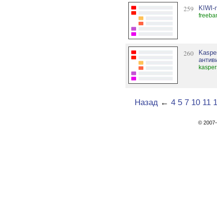
259
KIWI-
freeba
260
Kasper
антив
kasper
Назад
←
4
5
7
10
11
© 200