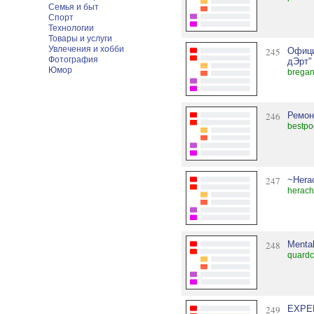
Семья и быт
Спорт
Технологии
Товары и услуги
Увлечения и хобби
245
Офици
Фотография
дЭрт"
Юмор
bregan
246
Ремон
bestpo
247
~Herac
herach
248
Mental
quardc
249
EXPE