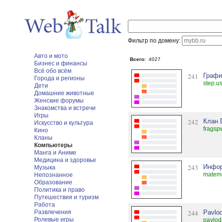
Фильтр по домену:
Авто и мото
Всего:
4027
Бизнес и финансы
Всё обо всём
241
Графи
Города и регионы
step.u
Дети
Домашние животные
Женские форумы
Знакомства и встречи
Игры
242
Клан 
Искусство и культура
fragsp
Кино
Кланы
Компьютеры
Манга и Аниме
Медицина и здоровье
243
Инфор
Музыка
matemi
Непознанное
Образование
Политика и право
Путешествия и туризм
Работа
Развлечения
244
Pavlo
Ролевые игры
pavlod