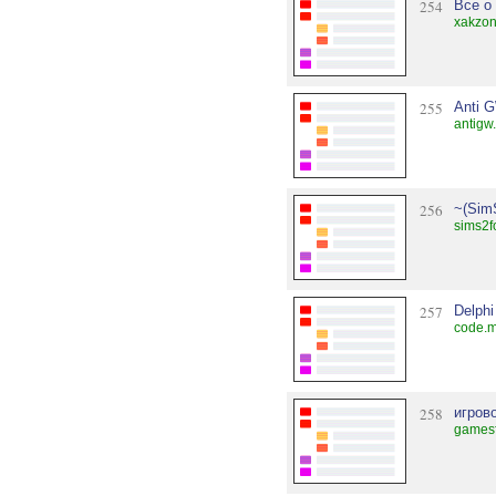
254
Все о
xakzon
255
Anti G
antigw
256
~(Sim
sims2f
257
Delphi
code.m
258
игров
games