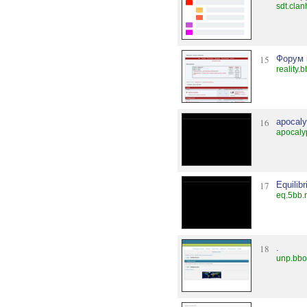
sdt.clan
15
Форум 
reality.
16
apocal
apocaly
17
Equilib
eq.5bb.
18
.
unp.bbo