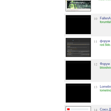
10
FallenA
forumfa
11
форум 
rzd.5bb.
12
Форум 
bloodvo
13
Lomeli
lomelin
14
Союз Д