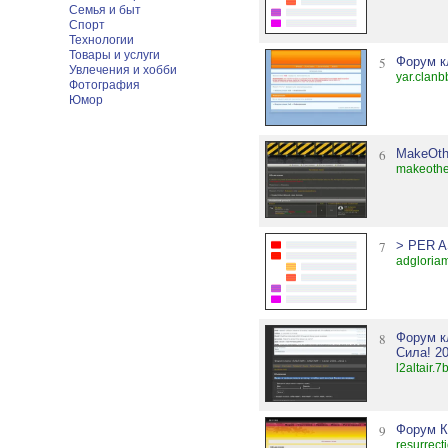
Семья и быт
Спорт
Технологии
Товары и услуги
5
Форум к
Увлечения и хобби
yar.clanb
Фотография
Юмор
6
MakeOthe
makeothe
7
> PER 
adgloria
8
Форум 
Сила! 20
l2altair.7
9
Форум К
resurrect