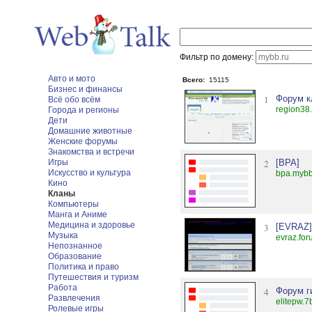
Фильтр по домену:
Авто и мото
Всего:
15115
Бизнес и финансы
1
Форум кл
Всё обо всём
region38.
Города и регионы
Дети
Домашние животные
Женские форумы
Знакомства и встречи
Игры
2
[BPA]
Искусство и культура
bpa.mybb
Кино
Кланы
Компьютеры
Манга и Аниме
Медицина и здоровье
3
[EVRAZ]
Музыка
evraz.for
Непознанное
Образование
Политика и право
Путешествия и туризм
Работа
4
Форум г
Развлечения
elitepw.7
Ролевые игры