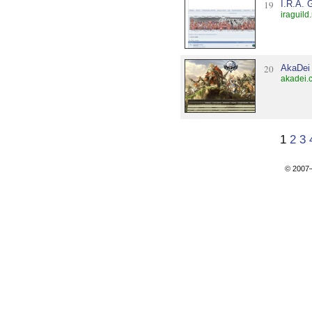
19
I.R.A. 
iraguild
20
AkaDei
akadei.
1
2
3
© 200