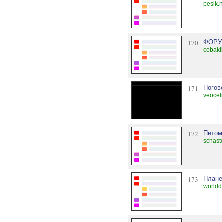
pesik.h
170
ФОРУ
cobak
171
Погов
veocel
172
Питом
schas
173
Плане
worldd