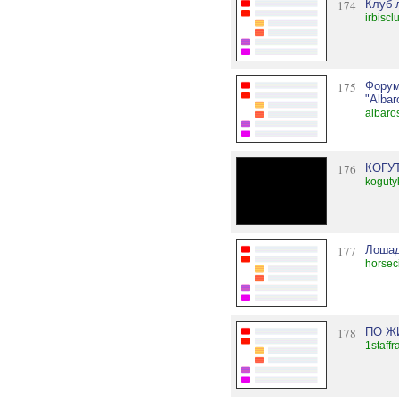
174
Клуб 
irbisc
175
Форум
"Albar
albaros
176
КОГУ
koguty
177
Лошад
horsec
178
ПО Ж
1staff