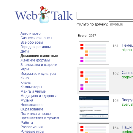
Фильтр по домену:
Авто и мото
Всего:
2027
Бизнес и финансы
Всё обо всём
161
Немец
Города и регионы
nkpno.
Дети
Домашние животные
Женские форумы
Знакомства и встречи
Игры
162
Canine
Искусство и культура
dogskh
Кино
Кланы
Компьютеры
Манга и Аниме
Медицина и здоровье
163
Зверу
Музыка
zverus
Непознанное
Образование
Политика и право
Путешествия и туризм
Работа
Развлечения
164
Наши 
Ролевые игры
perfec