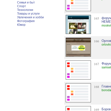
Семья и быт
Спорт
Технологии
Товары и услуги
Увлечения и хобби
165
фору
Фотография
НЕМЕ
Юмор
moskvi
166
Орлов
orlovtr
167
Форум
samseb
168
Главн
boroda
169
Боров