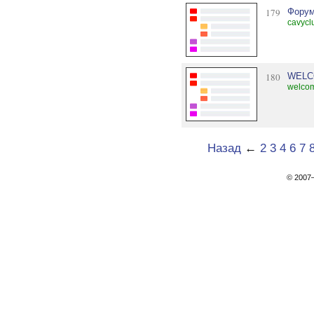
179
Форум
cavycl
180
WELCO
welcom
Назад
←
2
3
4
6
7
© 200