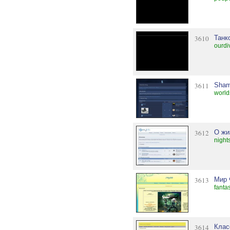
3610
Танк
ourdi
3611
Sham
worl
3612
О жи
night
3613
Мир 
fanta
3614
Клас