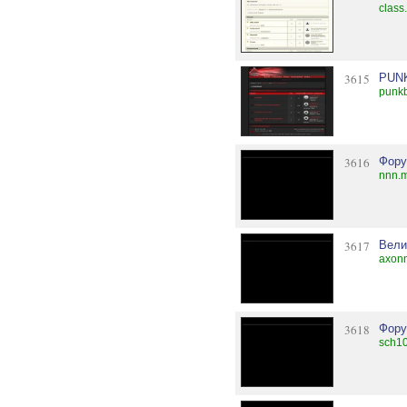
class
3615
PUN
punk
3616
Фору
nnn.m
3617
Вели
axon
3618
Фору
sch1