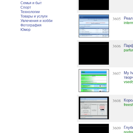
Семья и быт
Спорт
Технологии
Товары и услуги
3605
Реал
Увлечения и хобби
inter
Фотография
Юмор
3606
Парф
parfu
3607
Мy h
твор
vsedl
3608
Коро
free
3609
Глуб
podpo