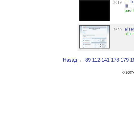
3619
--- 
!!!
posid
3620
alise
alise
Назад
←
89
112
141
178
179
1
© 200