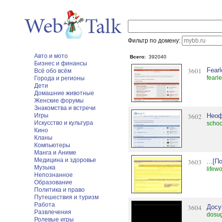
Фильтр по домену:
Авто и мото
Всего:
392040
Бизнес и финансы
3601
Fearl
Всё обо всём
fearl
Города и регионы
Дети
Домашние животные
Женские форумы
Знакомства и встречи
Игры
3602
Неоф
Искусство и культура
schoo
Кино
Кланы
Компьютеры
Манга и Аниме
Медицина и здоровье
3603
...[П
Музыка
lifew
Непознанное
Образование
Политика и право
Путешествия и туризм
Работа
3604
Досу
Развлечения
dosug
Ролевые игры