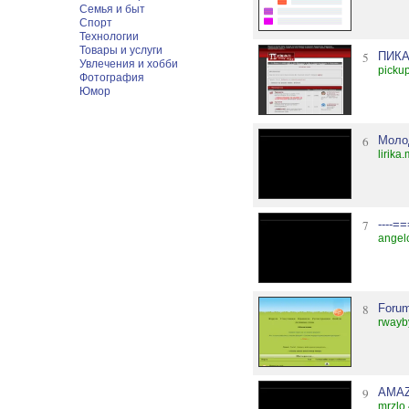
Семья и быт
Спорт
Технологии
Товары и услуги
5
ПИКА
Увлечения и хобби
picku
Фотография
Юмор
6
Моло
lirika
7
----=
angel
8
Forum
rwayb
9
AMAZ
mrzlo