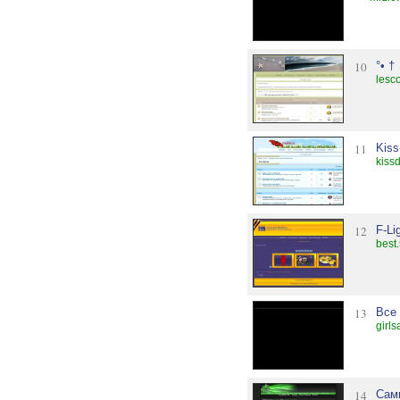
10
°• †
lesc
11
Kis
kiss
12
F-Li
best
13
Все
girl
14
Сам