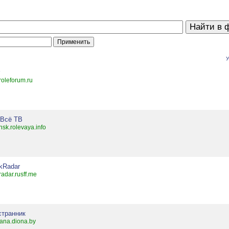
У
r
roleforum.ru
 Всё ТВ
nsk.rolevaya.info
kRadar
adar.rusff.me
странник
rana.diona.by