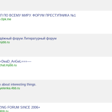
П ПО ВСЕМУ МИРУ. ФОРУМ ПРЕСТУПНИКА №1
p.0pk.me
дёжный форум Литературный форум
.mybb.ru
==DeaD_AnGeL===----
chat.mybb.ru
 about interesting things.
yelenka.4bb.ru
ING FORUM SINCE 2006+
.4bb.ru