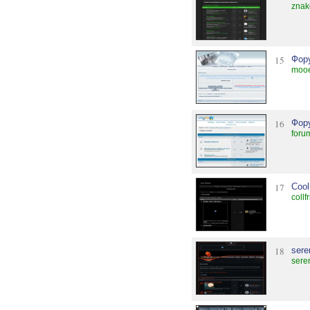
znak
15
Фор
moo
16
Фор
foru
17
Cool
coll
18
sere
sere