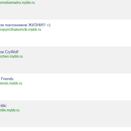
omstvamailru.mybb.ru
ум поклонников ЖИЗНИ!!! =)
eopym3hakomctb.mybb.ru
ум CryWolf
mchen.mybb.ru
 Friends
friends.mybb.ru
n6ki
n6ki.mybb.ru