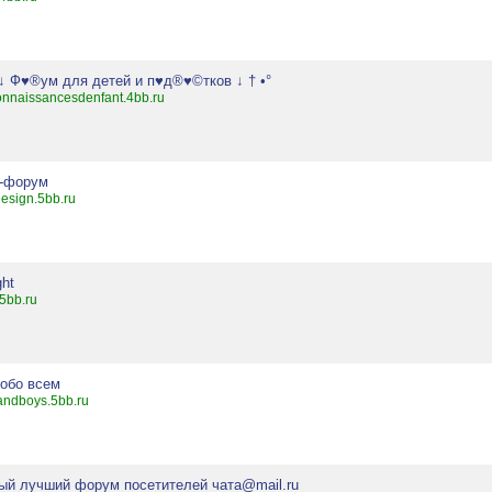
 ↓ Ф♥®ум для детей и п♥д®♥©тков ↓ † •°
onnaissancesdenfant.4bb.ru
s-форум
design.5bb.ru
ght
.5bb.ru
 обо всем
sandboys.5bb.ru
ый лучший форум посетителей чатa@mail.ru