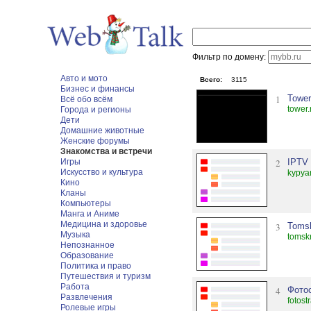
Фильтр по домену:
Авто и мото
Всего:
3115
Бизнес и финансы
1
Towe
Всё обо всём
tower.
Города и регионы
Дети
Домашние животные
Женские форумы
Знакомства и встречи
Игры
2
IPTV
Искусство и культура
kypya
Кино
Кланы
Компьютеры
Манга и Аниме
Медицина и здоровье
3
Toms
Музыка
tomskr
Непознанное
Образование
Политика и право
Путешествия и туризм
Работа
4
Фото
Развлечения
fotost
Ролевые игры