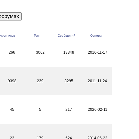
частников
Тем
Сообщений
Основан
266
3062
13348
2010-11-17
9398
239
3295
2011-11-24
45
5
217
2026-02-11
23
179
524
2014-06-22