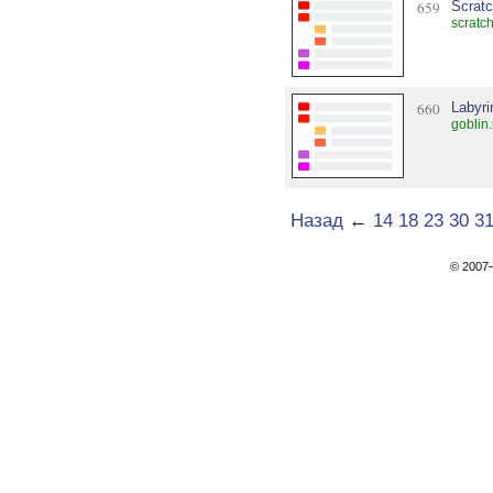
659
Scrat
scratc
660
Labyri
goblin.
Назад
←
14
18
23
30
3
© 200