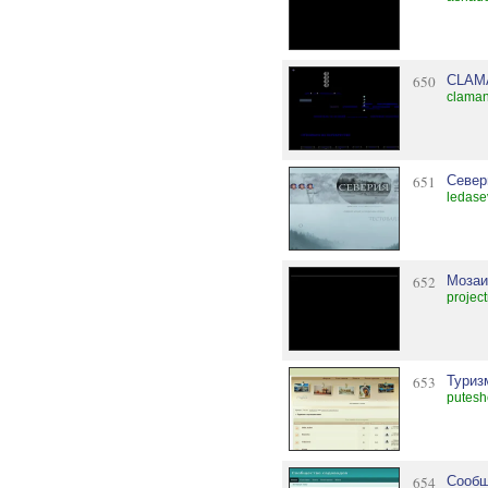
650
CLAM
claman
651
Север
ledase
652
Мозаи
projec
653
Туриз
putesh
654
Сообщ