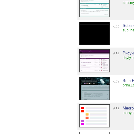
snttr.m
655
Sublin
subline
656
Рисун
risyiy.
657
Brim-R
brim.1
658
Много
manyst