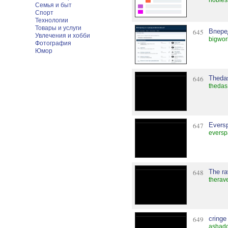
nobles
Семья и быт
Спорт
Технологии
Товары и услуги
645
Впере
Увлечения и хобби
bigwor
Фотография
Юмор
646
Theda
thedas
647
Evers
eversp
648
The r
therav
649
cringe
ashado