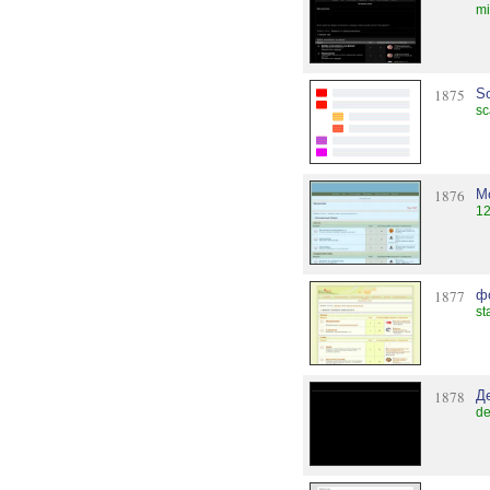
mi
1875
So
sc
1876
М
12
1877
ф
st
1878
Д
de