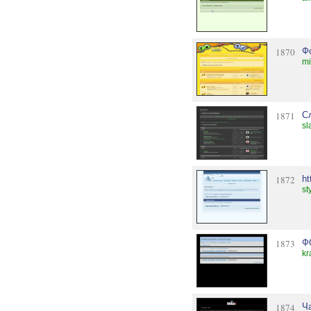
1870
Ф
mi
1871
С
sl
1872
ht
st
1873
Ф
kr
1874
Ч