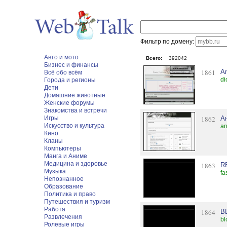
Фильтр по домену:
Авто и мото
Всего:
392042
Бизнес и финансы
1861
A
Всё обо всём
di
Города и регионы
Дети
Домашние животные
Женские форумы
Знакомства и встречи
Игры
1862
А
Искусство и культура
an
Кино
Кланы
Компьютеры
Манга и Аниме
Медицина и здоровье
1863
R
Музыка
fa
Непознанное
Образование
Политика и право
Путешествия и туризм
Работа
1864
B
Развлечения
bl
Ролевые игры