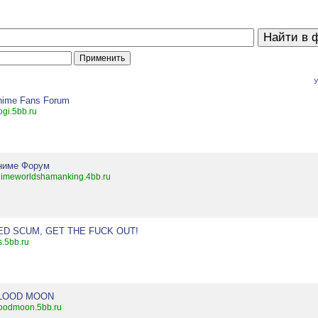
У
nime Fans Forum
ogi.5bb.ru
ниме Форум
imeworldshamanking.4bb.ru
ED SCUM, GET THE FUCK OUT!
s.5bb.ru
LOOD MOON
oodmoon.5bb.ru