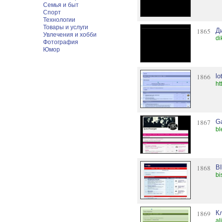
Семья и быт
Спорт
Технологии
Товары и услуги
1865
Д
Увлечения и хобби
di
Фотография
Юмор
1866
lo
ht
1867
Ga
bl
1868
B
bi
1869
Кл
al