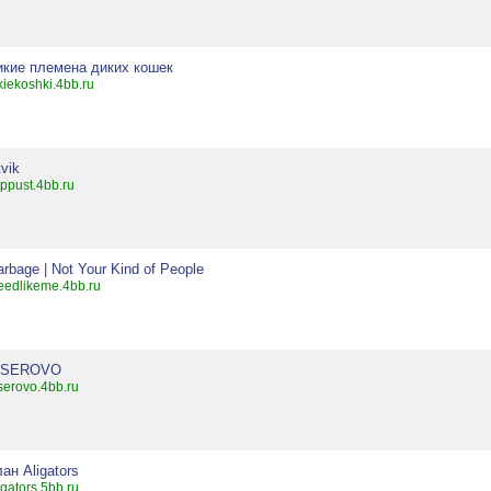
икие племена диких кошек
kiekoshki.4bb.ru
tvik
tppust.4bb.ru
rbage | Not Your Kind of People
eedlikeme.4bb.ru
ISEROVO
serovo.4bb.ru
ан Aligators
igators.5bb.ru