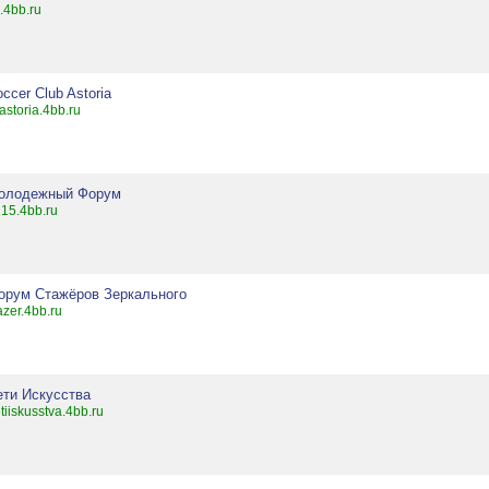
.4bb.ru
ccer Club Astoria
astoria.4bb.ru
олодежный Форум
15.4bb.ru
орум Стажёров Зеркального
azer.4bb.ru
ети Искусства
tiiskusstva.4bb.ru