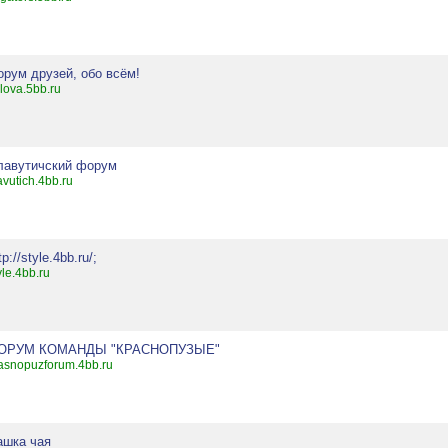
орум друзей, обо всём!
lova.5bb.ru
лавутичский форум
avutich.4bb.ru
tp://style.4bb.ru/;
yle.4bb.ru
ОРУМ КОМАНДЫ "КРАСНОПУЗЫЕ"
asnopuzforum.4bb.ru
ашка чая