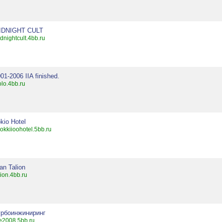
IDNIGHT CULT
dnightcult.4bb.ru
01-2006 IIA finished.
lolo.4bb.ru
kio Hotel
ookkiioohotel.5bb.ru
an Talion
lion.4bb.ru
урбоинжиниринг
e2008.5bb.ru