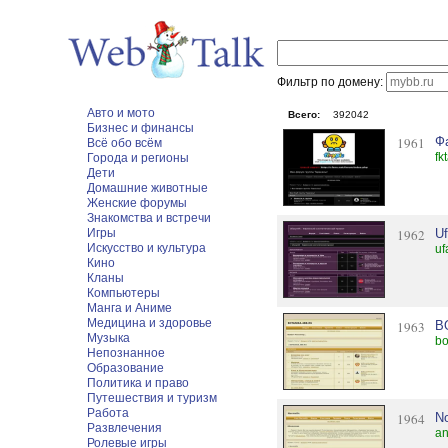
Фильтр по домену:
Авто и мото
Всего:
392042
Бизнес и финансы
1961
Ф
Всё обо всём
fk
Города и регионы
Дети
Домашние животные
Женские форумы
Знакомства и встречи
Игры
1962
U
Искусство и культура
uf
Кино
Кланы
Компьютеры
Манга и Аниме
Медицина и здоровье
1963
B
Музыка
bo
Непознанное
Образование
Политика и право
Путешествия и туризм
Работа
1964
No
Развлечения
an
Ролевые игры