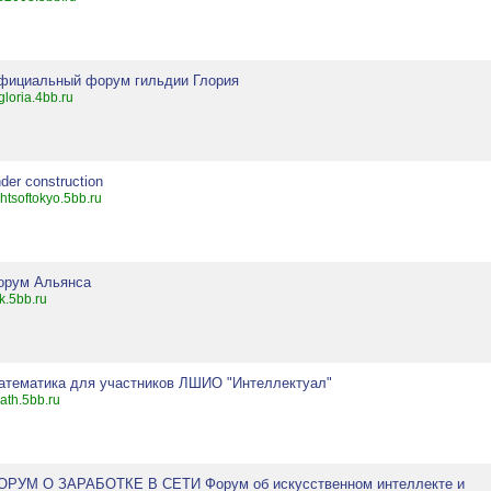
фициальный форум гильдии Глория
gloria.4bb.ru
der construction
ghtsoftokyo.5bb.ru
орум Альянса
lk.5bb.ru
атематика для участников ЛШИО "Интеллектуал"
ath.5bb.ru
ОРУМ О ЗАРАБОТКЕ В СЕТИ Форум об искусственном интеллекте и