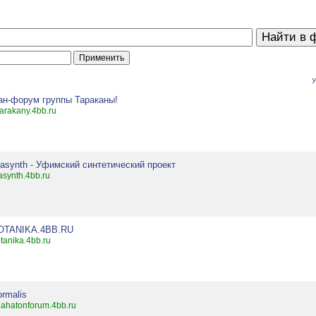
У
ан-форум группы Тараканы!
tarakany.4bb.ru
fasynth - Уфимский синтетический проект
asynth.4bb.ru
OTANIKA.4BB.RU
tanika.4bb.ru
rmalis
ahatonforum.4bb.ru