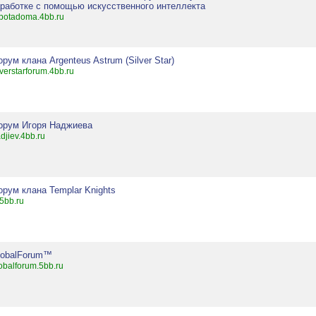
аработке с помощью искусственного интеллекта
botadoma.4bb.ru
рум клана Argenteus Astrum (Silver Star)
lverstarforum.4bb.ru
орум Игоря Наджиева
djiev.4bb.ru
орум клана Templar Knights
.5bb.ru
lobalForum™
obalforum.5bb.ru