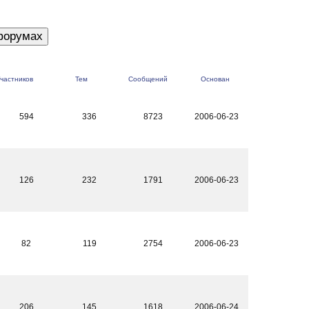
частников
Тем
Сообщений
Основан
594
336
8723
2006-06-23
126
232
1791
2006-06-23
82
119
2754
2006-06-23
206
145
1618
2006-06-24