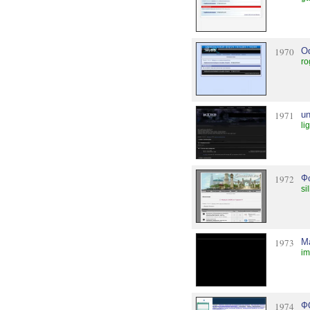
1970
О
ro
1971
un
li
1972
Ф
si
1973
М
im
1974
Ф