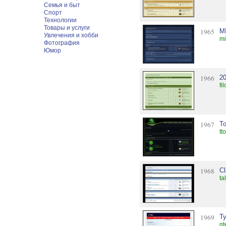
Семья и быт
Спорт
Технологии
Товары и услуги
1965
M
Увлечения и хобби
mi
Фотография
Юмор
1966
20
fi
1967
To
tt
1968
Cl
ta
1969
Т
gt