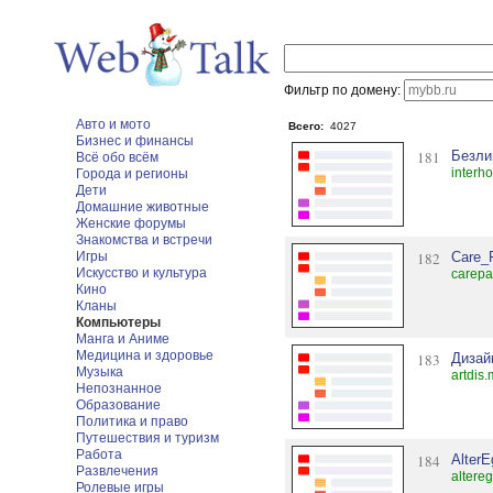
Фильтр по домену:
Авто и мото
Всего:
4027
Бизнес и финансы
181
Безли
Всё обо всём
interh
Города и регионы
Дети
Домашние животные
Женские форумы
Знакомства и встречи
Игры
182
Care_
Искусство и культура
carepa
Кино
Кланы
Компьютеры
Манга и Аниме
Медицина и здоровье
183
Дизай
Музыка
artdis
Непознанное
Образование
Политика и право
Путешествия и туризм
Работа
184
AlterE
Развлечения
altere
Ролевые игры