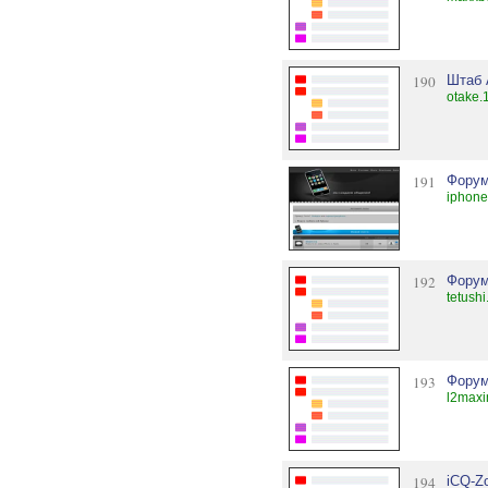
190
Штаб 
otake.
191
Форум
iphone
192
Форум
tetushi
193
Форум
l2maxi
194
iCQ-Z