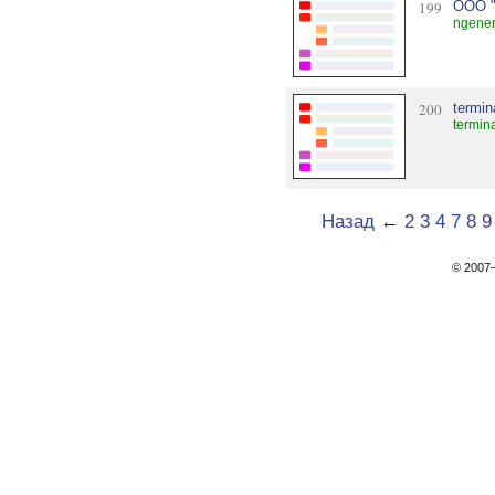
199
ООО "
ngener
200
termin
termin
Назад
←
2
3
4
7
8
9
© 200