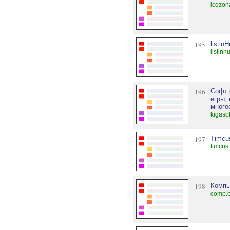
icqzon
195
listin
listinh
196
Софт 
игры,
многое
kigaso
197
Timcu
timcus
198
Компь
comp.b