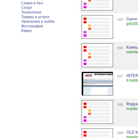
Семья и быт
Спорт
Технологии
Товары и услуги
185
Game 
Увлечения и хобби
gdr200
Фотография
Юмор
186
Компь
melnik
187
INTER
it.myb
188
Фору
master
189
OLD M
maxxbo