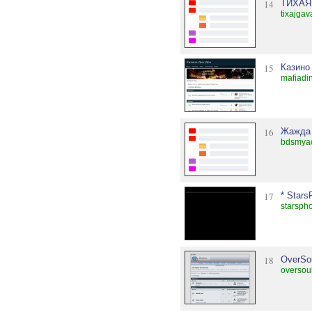
14
ТИХАЯ
tixajga
15
Казино
mafiadin
16
Жажда 
bdsmyao
17
* Stars
starspho
18
OverSo
oversou