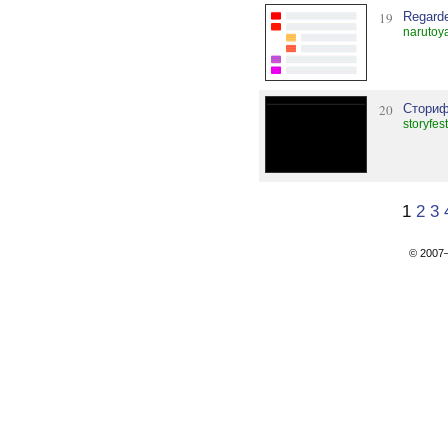
19
Regarde
narutoy
20
Сториф
storyfes
1
2
3
© 200