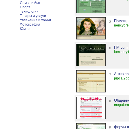
Семья и быт
Спорт
Технологии
Товары и услуги
Увлечения и хобби
5
Помощь 
Фотография
nencydre
Юмор
6
HP Lumi
luminary.
7
Антихла
pipca.2bb
8
Общение
megatorr
9
форум п