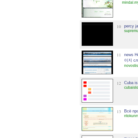
mindal.m
10
percy j
supremu
11
news Н
이지 слу
novostis
12
Cuba is
cubaisl
13
Всё пр
ntokunm