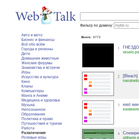
Фильтр по домену:
Авто и мото
Всего:
6773
Бизнес и финансы
Всё обо всём
1
ГНЕЗД
Города и регионы
veselo.p
Дети
Домашние животные
Женские форумы
Знакомства и встречи
Игры
2
[Bleach]
Искусство и культура
narutoeto
Кино
Кланы
Компьютеры
Манга и Аниме
Медицина и здоровье
3
east wa
Музыка
eastwave.
Непознанное
Образование
Политика и право
Путешествия и туризм
Работа
Развлечения
4
Слизери
Ролевые игры
slitherin.