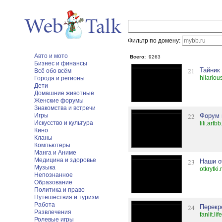
Фильтр по домену:
Авто и мото
Всего:
9263
Бизнес и финансы
21
Тайник
Всё обо всём
hilariou
Города и регионы
Дети
Домашние животные
Женские форумы
Знакомства и встречи
Игры
22
Форум 
Искусство и культура
lili.artb
Кино
Кланы
Компьютеры
Манга и Аниме
Медицина и здоровье
23
Наши о
Музыка
otkrytki
Непознанное
Образование
Политика и право
Путешествия и туризм
Работа
24
Перекр
Развлечения
fanlit.li
Ролевые игры