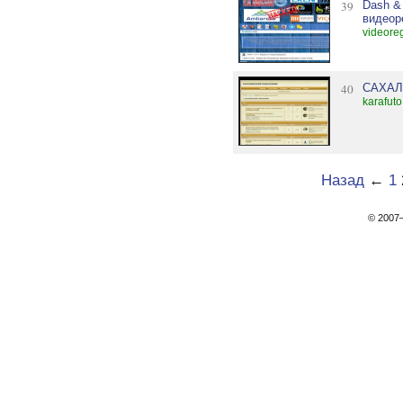
39
Dash &
видеор
videore
40
САХАЛ
karafuto
Назад
←
1
© 200