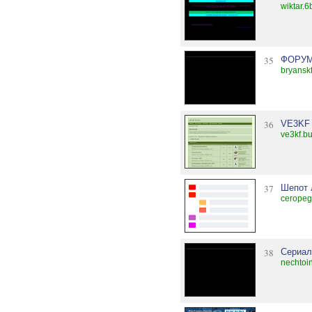
wiktar.6
35
ФОРУМ
bryansk
36
VE3KF 
ve3kf.bu
37
Шепот 
ceropegi
38
Сериал
nechtoi