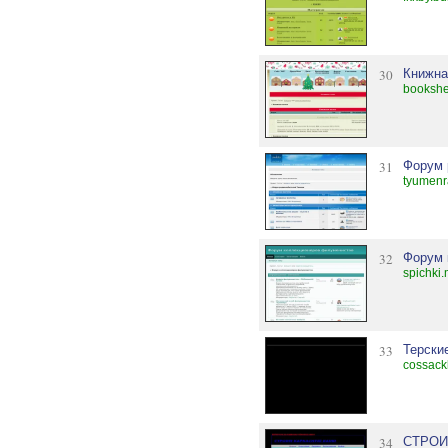
30
Книжна
bookshe
31
Форум 
tyumenr
32
Форум 
spichki
33
Терски
cossack
34
СТРОИ