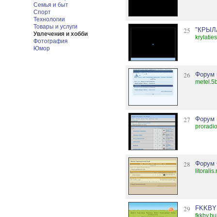
Семья и быт
Спорт
Технологии
Товары и услуги
25
"КРЫЛ
Увлечения и хобби
krylatie
Фотография
Юмор
26
Форум 
metel.5
27
Форум 
proradio
28
Форум 
litoralis
29
FKKBY
fkkby.bu