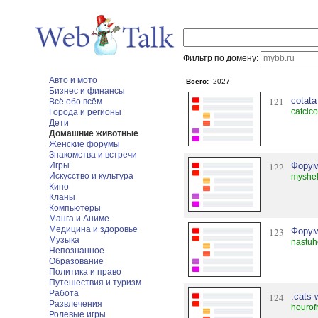
Фильтр по домену:
Авто и мото
Всего:
2027
Бизнес и финансы
121
cotata
Всё обо всём
catcic
Города и регионы
Дети
Домашние животные
Женские форумы
Знакомства и встречи
Игры
122
Форум
Искусство и культура
myshel
Кино
Кланы
Компьютеры
Манга и Аниме
Медицина и здоровье
123
Форум
Музыка
nastuh
Непознанное
Образование
Политика и право
Путешествия и туризм
Работа
124
.cats-
Развлечения
hourof
Ролевые игры