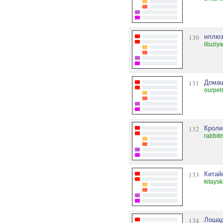
130
иллюз
illuziy
131
Домаш
ourpet
132
Кроли
rabbit
133
Китай
kitays
134
Лошад