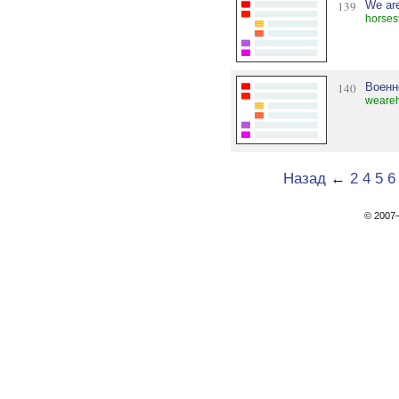
139
We are
horses
140
Военн
weareh
Назад
←
2
4
5
6
© 200