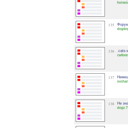
horsesl
135
Форум
dogdog
136
.cats-
cwfore
137
Немец
ovchar
138
Не зн
dogz.7