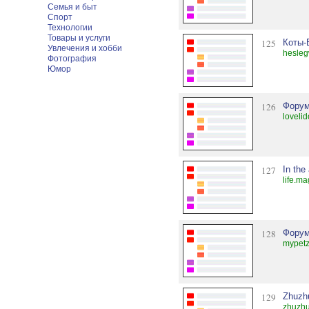
Семья и быт
Спорт
Технологии
Товары и услуги
125
Коты-
Увлечения и хобби
hesle
Фотография
Юмор
126
Форум
loveli
127
In the
life.ma
128
Форум
mypet
129
Zhuzh
zhuzhu