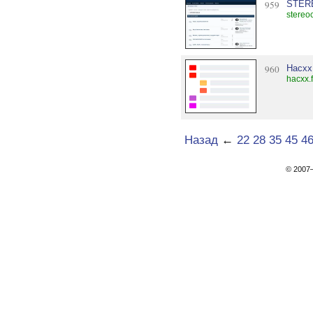
959
STER
stereo
960
Hacxx
hacxx.
Назад
←
22
28
35
45
4
© 200