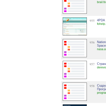
brail.f
955
4PDA 
fohelp
956
Nation
Space 
nasa.a
957
Стран
derevo
958
Содру
Прогр
progra