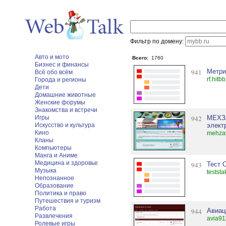
Фильтр по домену:
Авто и мото
Всего:
1760
Бизнес и финансы
941
Метри
Всё обо всём
rf.hitbb
Города и регионы
Дети
Домашние животные
Женские форумы
Знакомства и встречи
Игры
942
МЕХЗА
Искусство и культура
элект
Кино
mehza
Кланы
Компьютеры
Манга и Аниме
Медицина и здоровье
943
Тест 
Музыка
teststa
Непознанное
Образование
Политика и право
Путешествия и туризм
Работа
944
Авиац
Развлечения
avia91
Ролевые игры