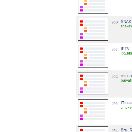
950
SNAKE
snakew
951
IPTV
iptv.bb
952
гпшны
buryaf
953
ITшни
cmdk.r
954
Brail 