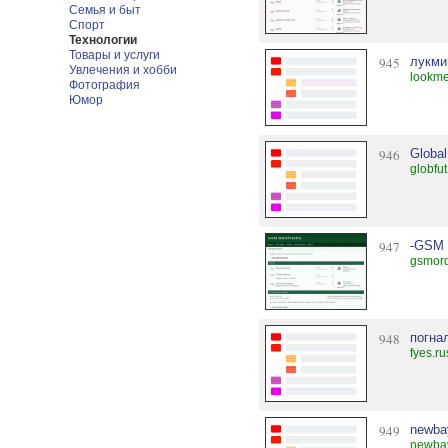
Семья и быт
Спорт
Технологии
Товары и услуги
945
лукми
Увлечения и хобби
lookme
Фотография
Юмор
946
Global
globfu
947
-GSM
gsmord
948
погна
fyes.ru
949
newba
newbay