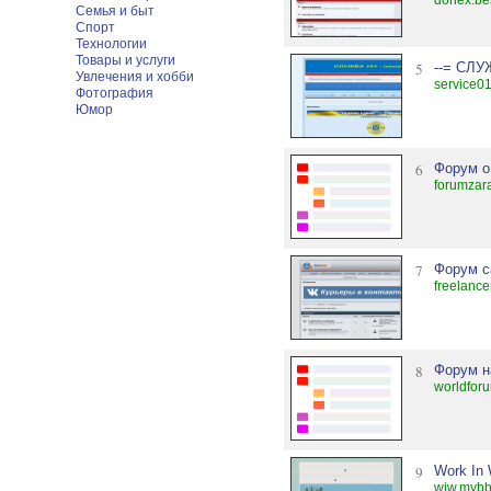
donex.be
Семья и быт
Спорт
Технологии
Товары и услуги
5
--= СЛУЖ
Увлечения и хобби
service01
Фотография
Юмор
6
Форум о
forumzar
7
Форум с
freelance
8
Форум н
worldfor
9
Work In
wiw.mybb