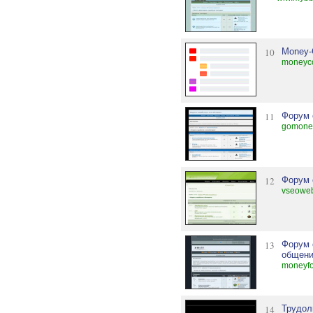
10
Money-
moneyco
11
Форум 
gomone
12
Форум 
vseoweb
13
Форум 
общени
moneyfo
14
Трудо