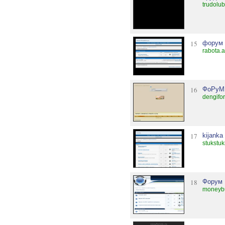
trudolu
15
форум 
rabota.
16
ФоРуМ 
dengifo
17
kijanka
stukstu
18
Форум 
moneybu