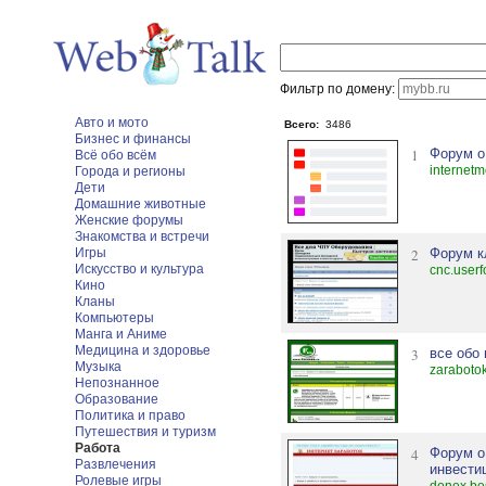
Фильтр по домену:
Авто и мото
Всего:
3486
Бизнес и финансы
1
Форум о
Всё обо всём
internet
Города и регионы
Дети
Домашние животные
Женские форумы
Знакомства и встречи
Игры
2
Форум к
Искусство и культура
cnc.userf
Кино
Кланы
Компьютеры
Манга и Аниме
Медицина и здоровье
3
все обо
Музыка
zarabotok
Непознанное
Образование
Политика и право
Путешествия и туризм
Работа
4
Форум о
Развлечения
инвести
Ролевые игры