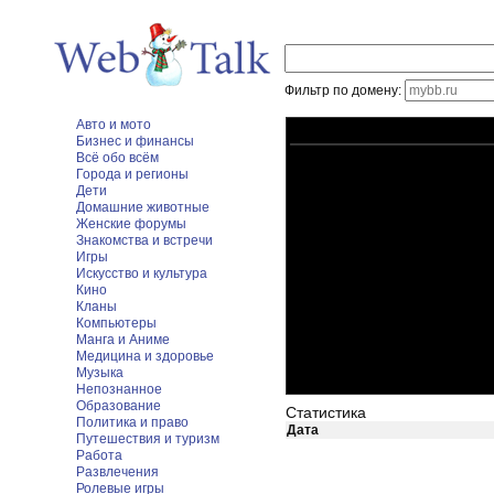
Фильтр по домену:
Авто и мото
Бизнес и финансы
Всё обо всём
Города и регионы
Дети
Домашние животные
Женские форумы
Знакомства и встречи
Игры
Искусство и культура
Кино
Кланы
Компьютеры
Манга и Аниме
Медицина и здоровье
Музыка
Непознанное
Образование
Статистика
Политика и право
Дата
Путешествия и туризм
Работа
Развлечения
Ролевые игры