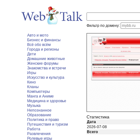
Фильтр по домену:
Авто и мото
Бизнес и финансы
Всё обо всём
Города и регионы
Дети
Домашние животные
Женские форумы
Знакомства и встречи
Игры
Искусство и культура
Кино
Кланы
Компьютеры
Манга и Аниме
Медицина и здоровье
Музыка
Непознанное
Образование
Статистика
Политика и право
Дата
Путешествия и туризм
2026-07-08
Работа
Всего
Развлечения
Ролевые игры