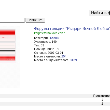
Форумы гильдии "Рыцари Вечной Любви
knighteternallove.2bb.ru
Категория:
Кланы
Участников:
149
Тем:
63
Сообщений:
2109
Основан:
2007-03-01
Место в категории:
254
Место в общем каталоге:
3139
Просмотро
1
1