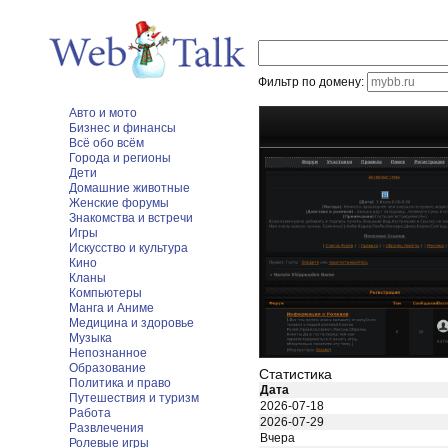
Фильтр по домену:
Авто и мото
Бизнес и финансы
Всё обо всём
Города и регионы
Дети
Домашние животные
Женские форумы
Знакомства и встречи
Игры
Искусство и культура
Кино
Кланы
Компьютеры
Манга и Аниме
Медицина и здоровье
Музыка
Непознанное
Образование
Статистика
Политика и право
Дата
Путешествия и туризм
2026-07-18
Работа
2026-07-29
Развлечения
Вчера
Ролевые игры