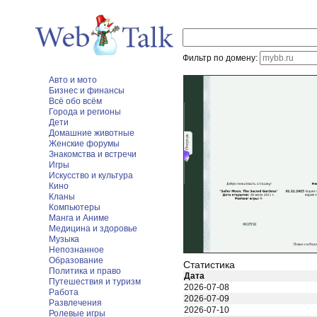
Фильтр по домену:
Авто и мото
Бизнес и финансы
Всё обо всём
Города и регионы
Дети
Домашние животные
Женские форумы
Знакомства и встречи
Игры
Искусство и культура
Кино
Кланы
Компьютеры
Манга и Аниме
Медицина и здоровье
Музыка
Непознанное
Образование
Статистика
Политика и право
Дата
Путешествия и туризм
2026-07-08
Работа
2026-07-09
Развлечения
2026-07-10
Ролевые игры