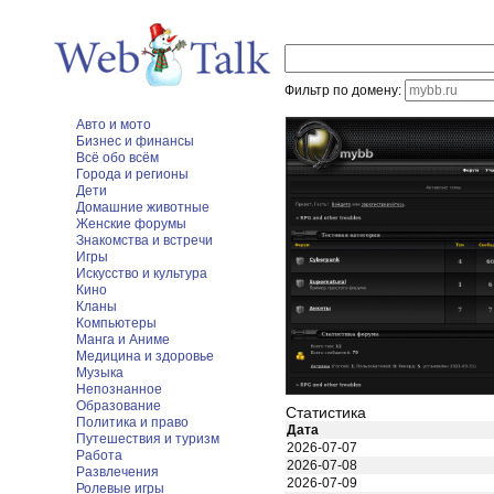
Фильтр по домену:
Авто и мото
Бизнес и финансы
Всё обо всём
Города и регионы
Дети
Домашние животные
Женские форумы
Знакомства и встречи
Игры
Искусство и культура
Кино
Кланы
Компьютеры
Манга и Аниме
Медицина и здоровье
Музыка
Непознанное
Образование
Статистика
Политика и право
Дата
Путешествия и туризм
2026-07-07
Работа
2026-07-08
Развлечения
2026-07-09
Ролевые игры