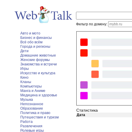
Фильтр по домену:
Авто и мото
Бизнес и финансы
Всё обо всём
Города и регионы
Дети
Домашние животные
Женские форумы
Знакомства и встречи
Игры
Искусство и культура
Кино
Кланы
Компьютеры
Манга и Аниме
Медицина и здоровье
Музыка
Непознанное
Образование
Статистика
Политика и право
Дата
Путешествия и туризм
Работа
Развлечения
Ролевые игры