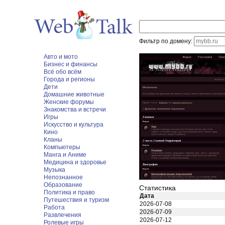
Фильтр по домену:
Авто и мото
Бизнес и финансы
Всё обо всём
Города и регионы
Дети
Домашние животные
Женские форумы
Знакомства и встречи
Игры
Искусство и культура
Кино
Кланы
Компьютеры
Манга и Аниме
Медицина и здоровье
Музыка
Непознанное
Образование
Статистика
Политика и право
Дата
Путешествия и туризм
2026-07-08
Работа
2026-07-09
Развлечения
2026-07-12
Ролевые игры