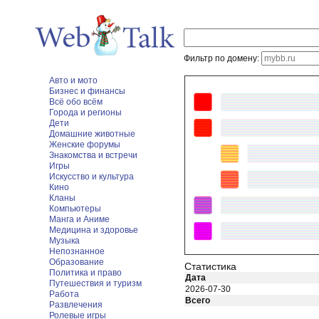
Фильтр по домену:
Авто и мото
Бизнес и финансы
Всё обо всём
Города и регионы
Дети
Домашние животные
Женские форумы
Знакомства и встречи
Игры
Искусство и культура
Кино
Кланы
Компьютеры
Манга и Аниме
Медицина и здоровье
Музыка
Непознанное
Образование
Статистика
Политика и право
Дата
Путешествия и туризм
2026-07-30
Работа
Всего
Развлечения
Ролевые игры