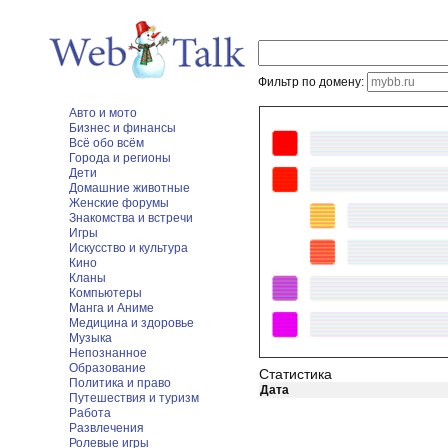
Фильтр по домену:
Авто и мото
Бизнес и финансы
Всё обо всём
Города и регионы
Дети
Домашние животные
Женские форумы
Знакомства и встречи
Игры
Искусство и культура
Кино
Кланы
Компьютеры
Манга и Аниме
Медицина и здоровье
Музыка
Непознанное
Образование
Статистика
Политика и право
Дата
Путешествия и туризм
Работа
Развлечения
Ролевые игры