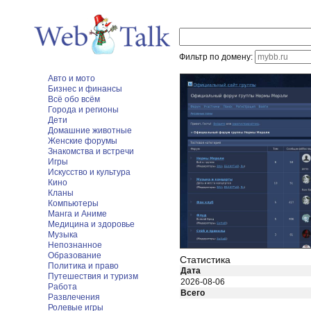
Фильтр по домену:
Авто и мото
Бизнес и финансы
Всё обо всём
Города и регионы
Дети
Домашние животные
Женские форумы
Знакомства и встречи
Игры
Искусство и культура
Кино
Кланы
Компьютеры
Манга и Аниме
Медицина и здоровье
Музыка
Непознанное
Образование
Статистика
Политика и право
Дата
Путешествия и туризм
2026-08-06
Работа
Всего
Развлечения
Ролевые игры