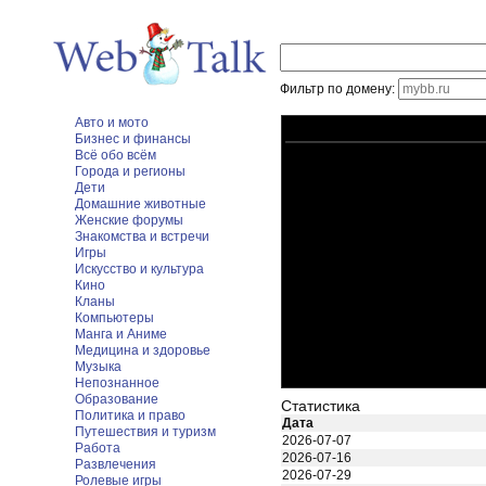
Фильтр по домену:
Авто и мото
Бизнес и финансы
Всё обо всём
Города и регионы
Дети
Домашние животные
Женские форумы
Знакомства и встречи
Игры
Искусство и культура
Кино
Кланы
Компьютеры
Манга и Аниме
Медицина и здоровье
Музыка
Непознанное
Образование
Статистика
Политика и право
Дата
Путешествия и туризм
2026-07-07
Работа
2026-07-16
Развлечения
2026-07-29
Ролевые игры