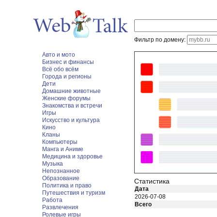
Фильтр по домену:
Авто и мото
Бизнес и финансы
Всё обо всём
Города и регионы
Дети
Домашние животные
Женские форумы
Знакомства и встречи
Игры
Искусство и культура
Кино
Кланы
Компьютеры
Манга и Аниме
Медицина и здоровье
Музыка
Непознанное
Образование
Статистика
Политика и право
Дата
Путешествия и туризм
2026-07-08
Работа
Всего
Развлечения
Ролевые игры