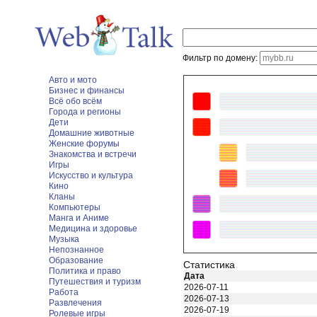
Фильтр по домену:
Авто и мото
Бизнес и финансы
Всё обо всём
Города и регионы
Дети
Домашние животные
Женские форумы
Знакомства и встречи
Игры
Искусство и культура
Кино
Кланы
Компьютеры
Манга и Аниме
Медицина и здоровье
Музыка
Непознанное
Образование
Статистика
Политика и право
Дата
Путешествия и туризм
2026-07-11
Работа
2026-07-13
Развлечения
2026-07-19
Ролевые игры