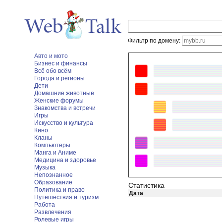
Фильтр по домену:
Авто и мото
Бизнес и финансы
Всё обо всём
Города и регионы
Дети
Домашние животные
Женские форумы
Знакомства и встречи
Игры
Искусство и культура
Кино
Кланы
Компьютеры
Манга и Аниме
Медицина и здоровье
Музыка
Непознанное
Образование
Статистика
Политика и право
Дата
Путешествия и туризм
Работа
Развлечения
Ролевые игры