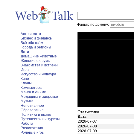
Фильтр по домену:
Авто и мото
Бизнес и финансы
Всё обо всём
Города и регионы
Дети
Домашние животные
Женские форумы
Знакомства и встречи
Игры
Искусство и культура
Кино
Кланы
Компьютеры
Манга и Аниме
Медицина и здоровье
Музыка
Непознанное
Образование
Статистика
Политика и право
Дата
Путешествия и туризм
2026-07-07
Работа
2026-07-08
Развлечения
2026-07-09
Ролевые игры