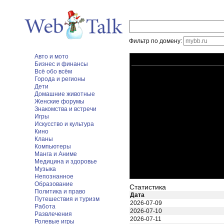
Фильтр по домену:
Авто и мото
Бизнес и финансы
Всё обо всём
Города и регионы
Дети
Домашние животные
Женские форумы
Знакомства и встречи
Игры
Искусство и культура
Кино
Кланы
Компьютеры
Манга и Аниме
Медицина и здоровье
Музыка
Непознанное
Образование
Статистика
Политика и право
Дата
Путешествия и туризм
2026-07-09
Работа
2026-07-10
Развлечения
2026-07-11
Ролевые игры