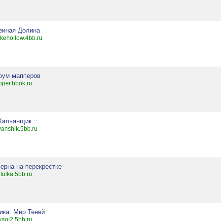
еиная Долина
kehollow.4bb.ru
рум мапперов
per.bbok.ru
 Кальянщик ::.
yanshik.5bb.ru
ерна на перекрестке
tulka.5bb.ru
ика: Мир Теней
yaoi2.5bb.ru