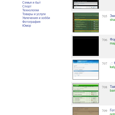
Семья и быт
Спорт
Технологии
Товары и услуги
705
Зм
Увлечения и хобби
sha
Фотография
Юмор
706
Фо
map
707
.::
kal
708
Тав
ban
709
Гот
got