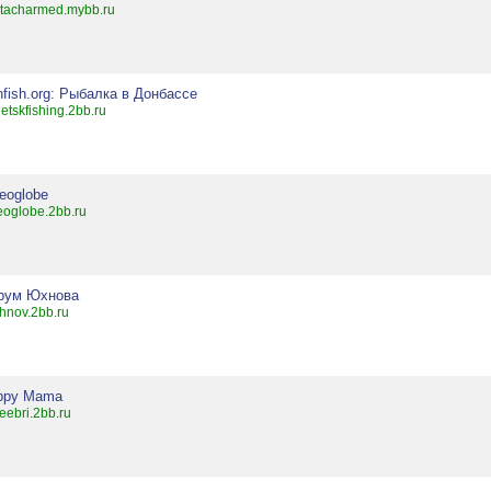
tacharmed.mybb.ru
fish.org: Рыбалка в Донбассе
etskfishing.2bb.ru
eoglobe
eoglobe.2bb.ru
рум Юхнова
hnov.2bb.ru
ppy Mama
leebri.2bb.ru