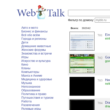
Фильтр по домену:
Авто и мото
Всего:
392042
Бизнес и финансы
701
Еin
Всё обо всём
ein
Города и регионы
Дети
Домашние животные
Женские форумы
Знакомства и встречи
Игры
702
Go
Искусство и культура
gor
Кино
Кланы
Компьютеры
Манга и Аниме
Медицина и здоровье
703
Ни
Музыка
nef
Непознанное
Образование
Политика и право
Путешествия и туризм
Работа
704
Dra
Развлечения
dra
Ролевые игры