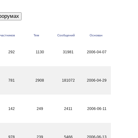
частников
Тем
Сообщений
Основан
292
1130
31981
2006-04-07
781
2908
181072
2006-04-29
142
249
2411
2006-06-11
978
239
5466
2006-06-13