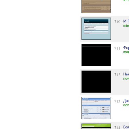
710
MI
mir
711
Фо
mar
712
Нь
new
713
До
don
714
Во