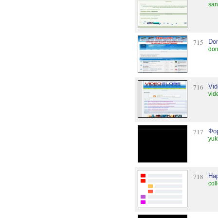
san
715
Don
don
716
Vid
vid
717
Фо
yuk
718
Ha
col