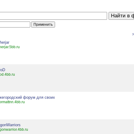
У
herjar
herjar.5bb.ru
roD
od.4bb.ru
жегородский форум для своих
ormattnn.4bb.ru
gonWarriors
gonwarrior.4bb.ru