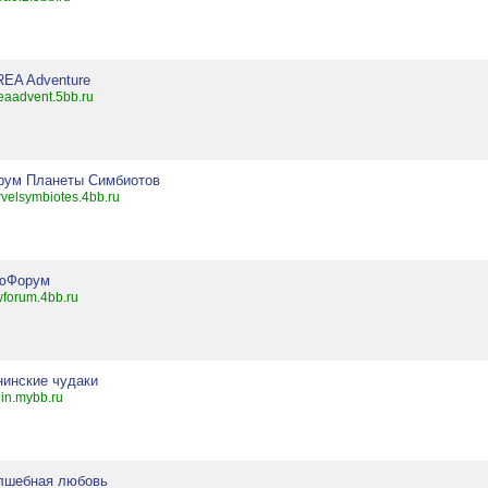
REA Adventure
eaadvent.5bb.ru
рум Планеты Симбиотов
velsymbiotes.4bb.ru
юФорум
forum.4bb.ru
нинские чудаки
in.mybb.ru
лшебная любовь