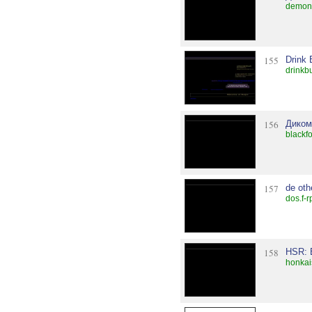
demoni
155
Drink 
drinkbu
156
Диком
blackfo
157
de oth
dos.f-
158
HSR: 
honkais