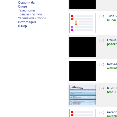
Семья и быт
Спорт
Технологии
Товары и услуги
145
Типа 
Увлечения и хобби
murka.
Фотография
Юмор
146
Стена
pozor2
147
Коты-
warrio
148
KSD 
brat01
149
raven
ravenh