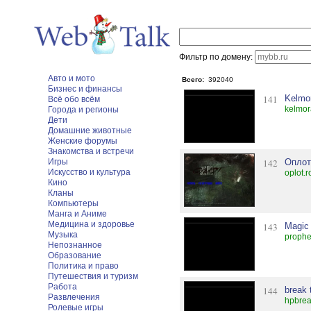
Фильтр по домену:
Авто и мото
Всего:
392040
Бизнес и финансы
141
Kelmo
Всё обо всём
kelmor
Города и регионы
Дети
Домашние животные
Женские форумы
Знакомства и встречи
Игры
142
Оплот
Искусство и культура
oplot.r
Кино
Кланы
Компьютеры
Манга и Аниме
Медицина и здоровье
143
Magic
Музыка
prophe
Непознанное
Образование
Политика и право
Путешествия и туризм
Работа
144
break 
Развлечения
hpbrea
Ролевые игры