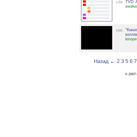
159
TVD: 
awaken
160
"Кино
колле
kinope
Назад
←
2
3
5
6
7
© 200