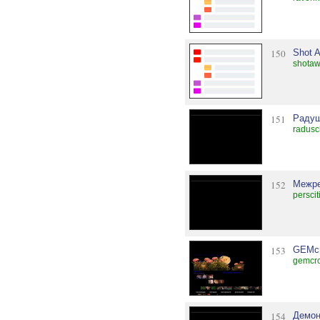
150
Shot 
shotaw
151
Радуш
radusc
152
Межре
persci
153
GEMc
gemcro
154
Демон