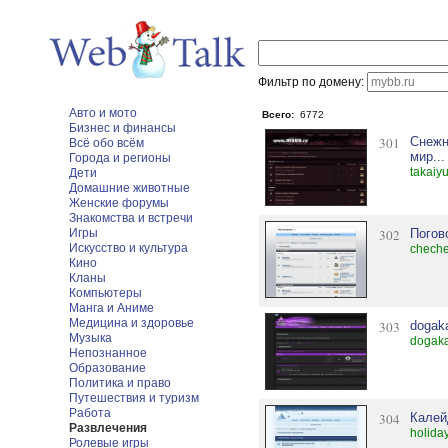
Фильтр по домену:
Авто и мото
Всего:
6772
Бизнес и финансы
301
Снежн
Всё обо всём
мир...
Города и регионы
takaiy
Дети
Домашние животные
Женские форумы
Знакомства и встречи
Игры
302
Погово
Искусство и культура
cheche
Кино
Кланы
Компьютеры
Манга и Аниме
Медицина и здоровье
303
dogak
Музыка
dogak
Непознанное
Образование
Политика и право
Путешествия и туризм
Работа
304
Калей
Развлечения
holida
Ролевые игры