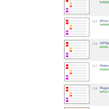
boltalk
315
(Коты
voinko
316
VIPfil
vipvile
317
Новог
newyea
318
Форум
winx1.