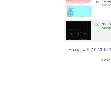
319
♀♥~♥
devush
320
No Fre
bdsmg
Назад
←
5
7
9
13
14
© 200