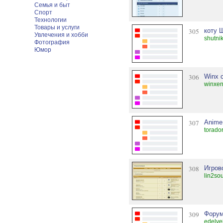
Семья и быт
Спорт
Технологии
Товары и услуги
305
коту 
Увлечения и хобби
shutni
Фотография
Юмор
306
Winx c
winxen
307
Anime 
torado
308
Игров
lin2so
309
Форум
edelve