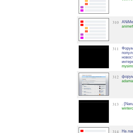
310
ANiM
animef
311
Форум
попул
новос
интер
mysims
312
форум
adaman
313
.:[Nar
winter
314
На ла