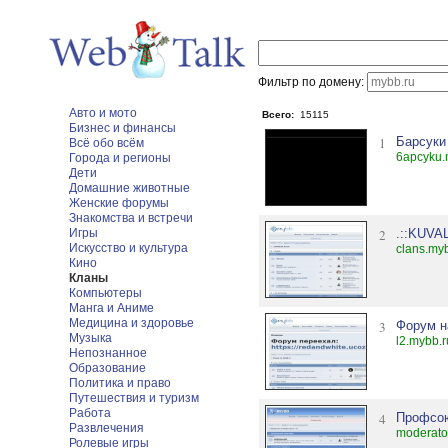
Фильтр по домену:
Авто и мото
Всего:
15115
Бизнес и финансы
1
Барсуки
Всё обо всём
6apcyku.
Города и регионы
Дети
Домашние животные
Женские форумы
Знакомства и встречи
Игры
2
.::KUVA
Искусство и культура
clans.my
Кино
Кланы
Компьютеры
Манга и Аниме
Медицина и здоровье
3
Форум н
Музыка
l2.mybb.r
Непознанное
Образование
Политика и право
Путешествия и туризм
Работа
4
Профсою
Развлечения
moderato
Ролевые игры