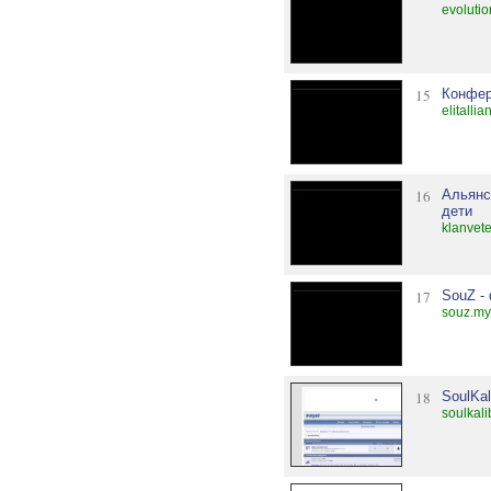
evoluti
15
Конфер
elitalli
16
Альянс
дети
klanvet
17
SouZ -
souz.my
18
SoulKal
soulkali