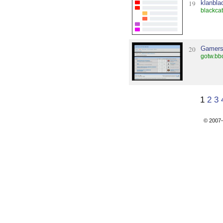
19
klanbla
blackcat
20
Gamers
gotw.bb
1
2
3
© 200