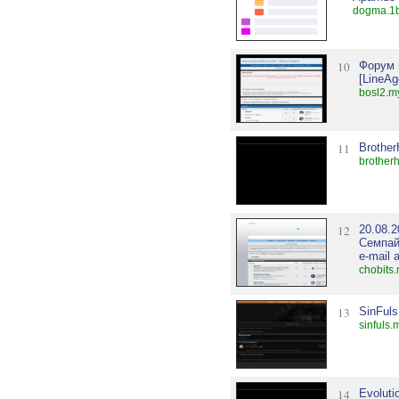
dogma.1b
10
Форум п
[LineAg
bosl2.m
11
Brothe
brother
12
20.08.
Семпай
e-mail 
chobits
13
SinFuls,
sinfuls.
14
Evolut