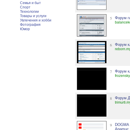
Семья и быт
Спорт
Технологии
Товары и услуги
5
Форум г
Увлечения и хобби
balancek
Фотография
Юмор
6
Форум к
reborn.m
7
Форум к
frozensky
8
Форум Д
trimurti.
9
DOGMA g
Apamuc 