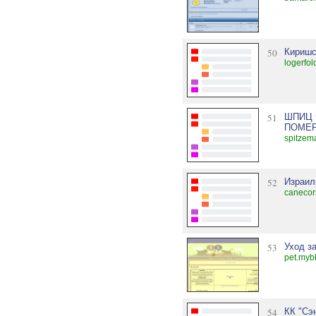
50
Киришс
logerfo
51
ШПИЦ 
ПОМЕР
spitzem
52
Израил
canecor
53
Уход з
pet.myb
54
КК "Сэ