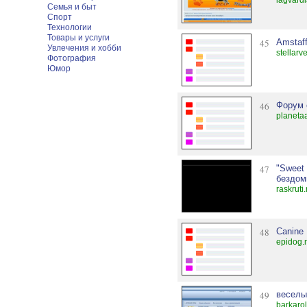
lagvard
Семья и быт
Спорт
Технологии
Товары и услуги
45
Amstaff
Увлечения и хобби
stellarv
Фотография
Юмор
46
Форум 
planeta
47
"Sweet
бездом
raskruti
48
Canine 
epidog.
49
веселы
barkarol