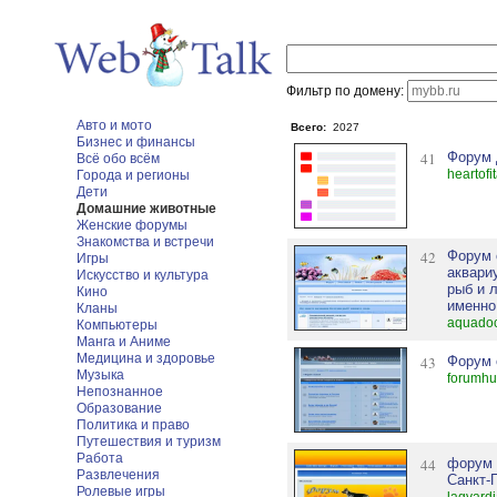
Фильтр по домену:
Авто и мото
Всего:
2027
Бизнес и финансы
41
Форум 
Всё обо всём
heartofi
Города и регионы
Дети
Домашние животные
Женские форумы
Знакомства и встречи
42
Форум 
Игры
аквари
Искусство и культура
рыб и 
Кино
именно
Кланы
aquadoc
Компьютеры
Манга и Аниме
Медицина и здоровье
43
Форум 
Музыка
forumhu
Непознанное
Образование
Политика и право
Путешествия и туризм
Работа
44
форум 
Развлечения
Санкт-
Ролевые игры