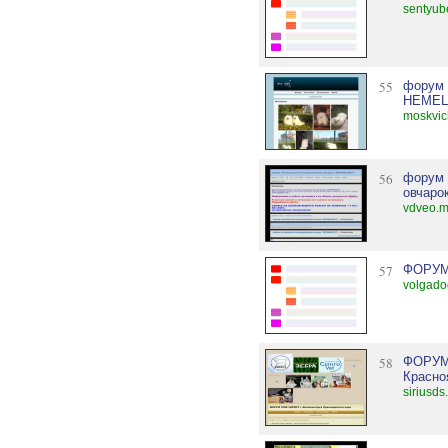
sentyub
55
форум
НЕМЕЦ
moskvic
56
форум 
овчаро
vdveo.m
57
ФОРУМ
volgado
58
ФОРУМ
Красно
siriusds