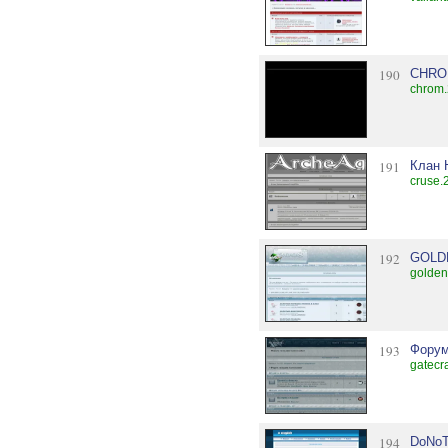
190
CHR
chrom.
191
Клан 
cruse.
192
GOLD
golden
193
Форум
gatecr
194
DoNo