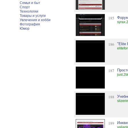
Семья и быт
Спорт
Технологии
Товары и услуги
185
Форум
Увлечения и хобби
syrax.
Фотография
Юмор
186
"Elite
elitefo
187
Прост
just.2b
188
Учебн
slizeri
189
Инкви
valian