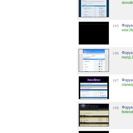
donott
195
Форум
ussr.2
196
Форум
maryj.
197
Форум
claneq
198
Форум
federa