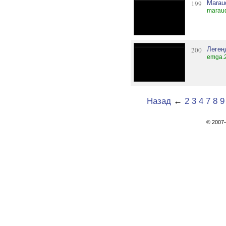
199
Marau
maraud
200
Леген
emga.2
Назад
←
2
3
4
7
8
9
© 200