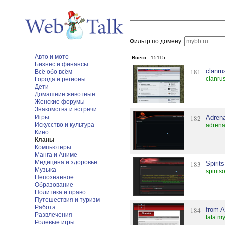
Фильтр по домену:
Авто и мото
Всего:
15115
Бизнес и финансы
181
clanr
Всё обо всём
clanru
Города и регионы
Дети
Домашние животные
Женские форумы
Знакомства и встречи
Игры
182
Adrena
Искусство и культура
adrena
Кино
Кланы
Компьютеры
Манга и Аниме
Медицина и здоровье
183
Spirit
Музыка
spirits
Непознанное
Образование
Политика и право
Путешествия и туризм
Работа
184
from 
Развлечения
fata.m
Ролевые игры